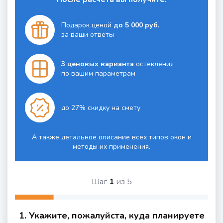
Подарок ценой
до 5 000 руб.
за ваши ответы
3 ценовых варианта
остекления
по вашим параметрам
до 27% скидку на смету
А также детальное описание всех типов окон и
методы их применения.
Шаг
1
из
5
1. Укажите, пожалуйста, куда планируете