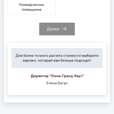
Коммерческое
помещение
Далее
Для более точного расчета стоимости выберите
Укажите,
Выберите,
Это
Укажите
вариант, который вам больше подходит
пожалуйста,
пожалуйста,
зависит
контактные
тип
дополнитель
от
данные
остекления
опции
вашего
для
Директор "Oкна-Гранд Хаус"
(если
района
обратной
Елена Бегун
нужны)
проживания
связи
и
шумности
за
окном