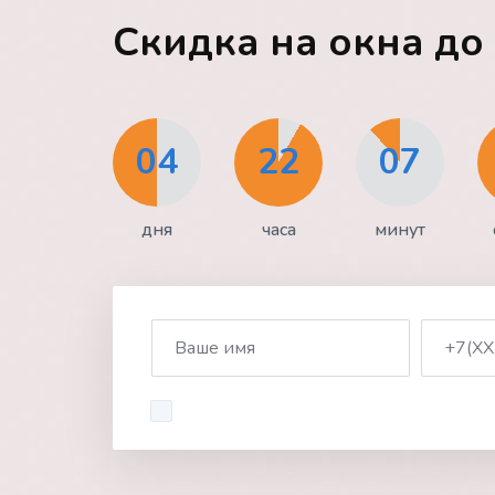
Скидка на окна д
04
22
07
дня
часа
минут