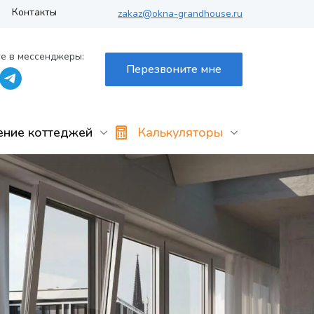
Контакты
zakaz@okna-grandhouse.ru
е в мессенджеры:
Перезвоните мне
ение коттеджей
Калькуляторы