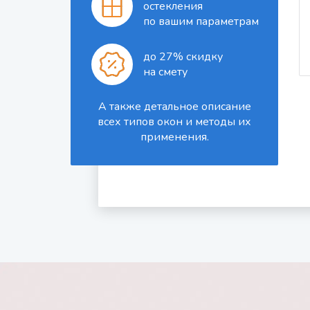
остекления
по вашим параметрам
до 27% скидку
на смету
А также детальное описание
всех типов окон и методы их
применения.