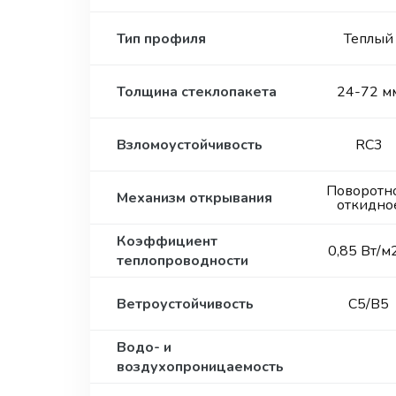
Тип профиля
Теплый
Толщина стеклопакета
24-72 м
Взломоустойчивость
RC3
Поворотно
Механизм открывания
откидно
Коэффициент
0,85 Вт/м
теплопроводности
Ветроустойчивость
С5/В5
Водо- и
воздухопроницаемость