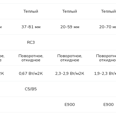
Теплый
Теплый
Теплый
м
37-81 мм
20-59 мм
20-70 м
RC3
е,
Поворотное,
Поворотное,
Поворотн
е
откидное
откидное
откидно
2К
0,67 Вт/м2К
2,3-2,9 Вт/м2К
1,9-2,3 Вт
С5/В5
E900
E900