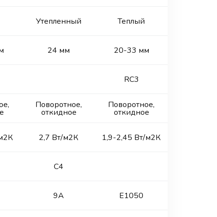
Утепленный
Теплый
Теплы
м
24 мм
20-33 мм
20-49 
RC3
RC2
ое,
Поворотное,
Поворотное,
Поворотн
е
откидное
откидное
откидн
/м2К
2,7 Вт/м2К
1,9-2,45 Вт/м2К
1,8-2,5 Вт
С4
9А
Е1050
класс 4