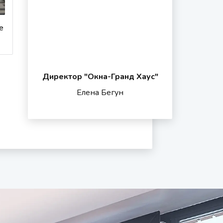
за
окном
Не знаю, в чем разница, нужна консультац
е
Директор "Oкна-Гранд Хаус"
Елена Бегун