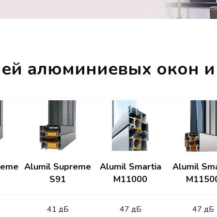
ей алюминиевых окон и
reme
Alumil Supreme
Alumil Smartia
Alumil Sma
S91
M11000
M1150
41 дБ
47 дБ
47 дБ