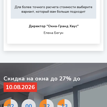
Для более точного расчета стоимости выберите
Укажите,
Выберите,
Это
Укажите
вариант, который вам больше подходит
пожалуйста,
пожалуйста,
зависит
контактные
тип
дополнитель
от
данные
остекления
опции
вашего
для
Директор "Oкна-Гранд Хаус"
(если
района
обратной
Елена Бегун
нужны)
проживания
связи
и
шумности
за
окном
Скидка на окна до 27% до
10.08.2026
02
00
32
11