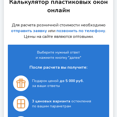
Калькулятор пластиковых окон
онлайн
Для расчета розничной стоимости необходимо
отправить заявку
или
позвонить по телефону
.
Цены на сайте являются оптовыми.
Выберите нужный ответ
и нажмите кнопку "далее"
После расчета вы получите:
Подарок ценой
до 5 000 руб.
за ваши ответы
3 ценовых варианта
остекления
по вашим параметрам