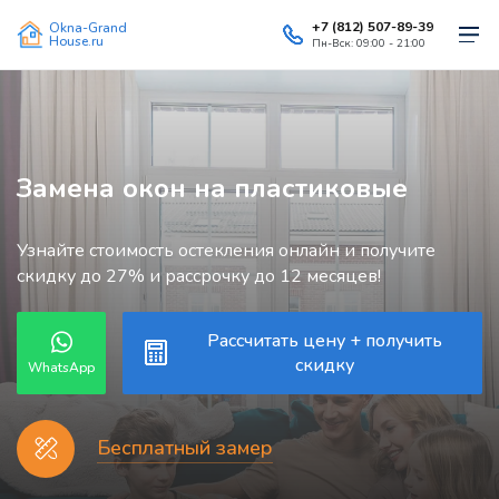
+7 (812) 507-89-39
Okna-Grand
House.ru
Пн-Вск: 09:00 - 21:00
Замена окон на пластиковые
Узнайте стоимость остекления онлайн и получите
скидку до 27% и рассрочку до 12 месяцев!
Рассчитать цену + получить
скидку
WhatsApp
Бесплатный замер