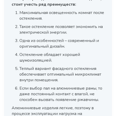
стоит учесть ряд преимуществ:
По
ост
Максимальная освещенность комнат после
ис
остекления.
Ок
Такое остекление позволяет экономить на
од
электрической энергии.
сте
ока
Одна из особенностей – современный и
оригинальный дизайн.
Дл
ис
Остекление обладает хорошей
Оф
шумоизоляцией.
том
Теплый вариант фасадного остекления
эк
обеспечивает оптимальный микроклимат
вр
внутри помещения.
Пр
Если выбор пал на алюминиевые рамы, то
не
даже постоянный контакт с влагой, не
ве
способен вызвать появление ржавчины.
те
Алюминиевые изделия легкие, поэтому в
Ши
процессе эксплуатации нагрузка на
пре