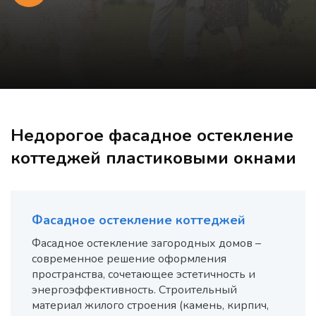
Недорогое фасадное остекление
коттеджей пластиковыми окнами
Фасадное остекление коттеджей
Ра
за
Фасадное остекление загородных домов –
современное решение оформления
Им
пространства, сочетающее эстетичность и
ко
энергоэффективность. Строительный
материал жилого строения (камень, кирпич,