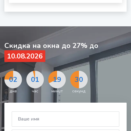
шумности
за
окном
Скидка на окна до 27% до
10.08.2026
02
01
19
28
дня
час
минут
секунд