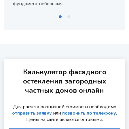
фундамент небольшая.
воз
Ко
мен
Пр
вы
Да
зр
тре
Од
пр
Калькулятор фасадного
все
остекления загородных
тер
частных домов онлайн
Вн
зак
со
Для расчета розничной стоимости необходимо
отправить заявку
или
позвонить по телефону
.
Цены на сайте являются оптовыми.