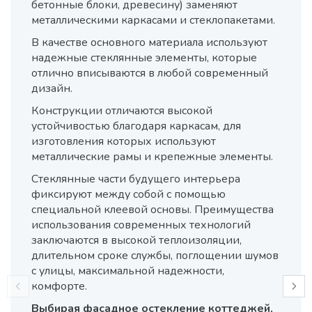
бетонные блоки, древесину) заменяют
металлическими каркасами и стеклопакетами.
Те
В качестве основного материала используют
осу
надежные стеклянные элементы, которые
сл
отлично вписываются в любой современный
сте
дизайн.
сте
кар
Конструкции отличаются высокой
кач
устойчивостью благодаря каркасам, для
изготовления которых используют
Ут
металлические рамы и крепежные элементы.
по
дли
Стеклянные части будущего интерьера
Те
фиксируют между собой с помощью
ко
специальной клеевой основы. Преимущества
Ре
использования современных технологий
теп
заключаются в высокой теплоизоляции,
длительном сроке службы, поглощении шумов
Вн
с улицы, максимальной надежности,
теп
комфорте.
алю
исп
Выбирая фасадное остекление коттеджей,