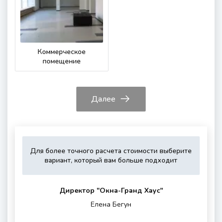
Коммерческое
помещение
Далее
Для более точного расчета стоимости выберите
Укажите,
Выберите,
Это
Укажите
вариант, который вам больше подходит
пожалуйста,
пожалуйста,
зависит
контактные
тип
дополнитель
от
данные
остекления
опции
вашего
для
Директор "Oкна-Гранд Хаус"
(если
района
обратной
Елена Бегун
нужны)
проживания
связи
и