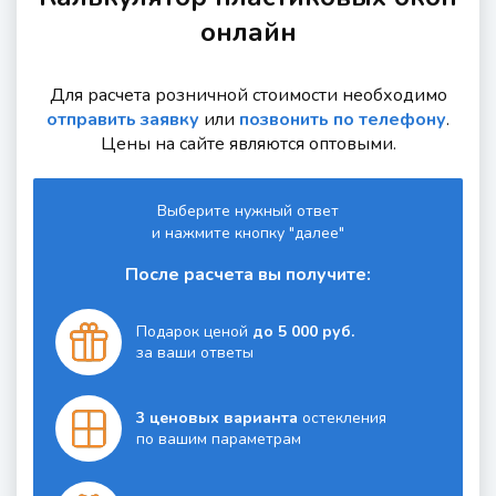
онлайн
Для расчета розничной стоимости необходимо
отправить заявку
или
позвонить по телефону
.
Цены на сайте являются оптовыми.
Выберите нужный ответ
и нажмите кнопку "далее"
После расчета вы получите:
Подарок ценой
до 5 000 руб.
за ваши ответы
3 ценовых варианта
остекления
по вашим параметрам