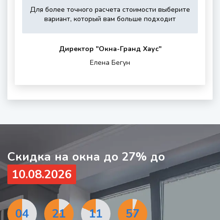
Для более точного расчета стоимости выберите
Укажите,
Выберите,
Это
Укажите
вариант, который вам больше подходит
пожалуйста,
пожалуйста,
зависит
контактные
тип
дополнитель
от
данные
остекления
опции
вашего
для
Директор "Oкна-Гранд Хаус"
(если
района
обратной
Елена Бегун
нужны)
проживания
связи
и
шумности
за
окном
Скидка на окна до 27% до
10.08.2026
04
21
11
55