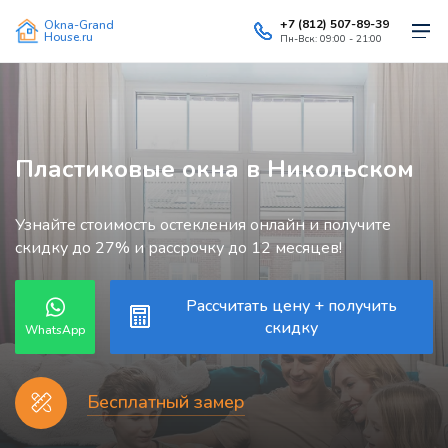
+7 (812) 507-89-39
Okna-Grand
House.ru
Пн-Вск: 09:00 - 21:00
Пластиковые окна в Никольском
Узнайте стоимость остекления онлайн и получите
скидку до 27% и рассрочку до 12 месяцев!
Рассчитать цену + получить
скидку
WhatsApp
Бесплатный замер