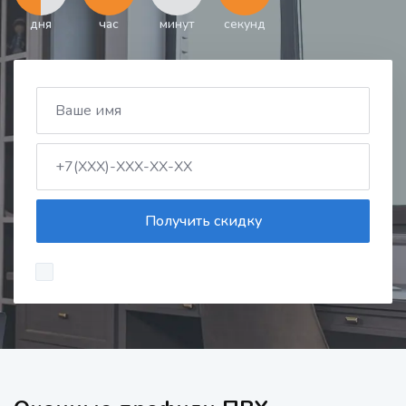
дня
час
минут
секунд
Получить скидку