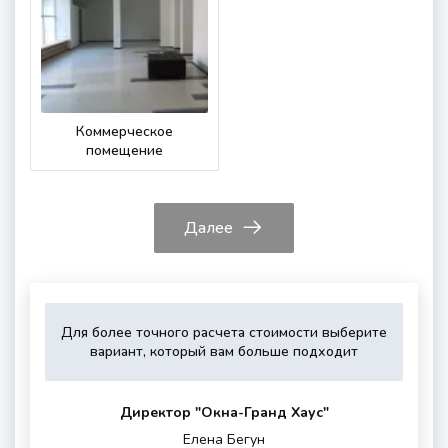
Коммерческое
помещение
Далее
Для более точного расчета стоимости выберите
Укажите,
Выберите,
Это
Укажите
вариант, который вам больше подходит
пожалуйста,
пожалуйста,
зависит
контактные
тип
дополнитель
от
данные
остекления
опции
вашего
для
Директор "Oкна-Гранд Хаус"
(если
района
обратной
Елена Бегун
нужны)
проживания
связи