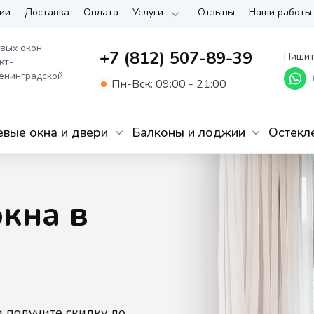
ии
Доставка
Оплата
Услуги
Отзывы
Наши работы
вых окон.
+7 (812) 507-89-39
Пишит
кт-
енинградской
Пн-Вск: 09:00 - 21:00
вые окна и двери
Балконы и лоджии
Остекл
кна в
и получите скидку до