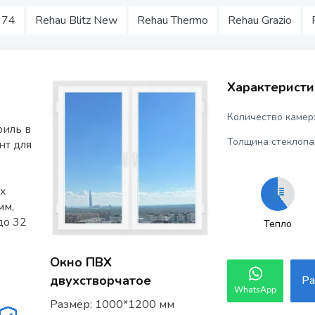
 74
Rehau Blitz New
Rehau Thermo
Rehau Grazio
Характеристи
Количество камер
иль в
Толщина стеклопа
нт для
ых
мм,
до 32
Тепло
Окно ПВХ
двухстворчатое
Ра
WhatsApp
Размер: 1000*1200 мм