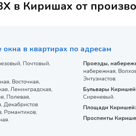
ВХ в Киришах от произв
 окна в квартирах по адресам
резовый, Почтовый,
Проезды, набереж
набережная, Волхов
Энтузиастов.
ная, Восточная,
кая, Ленинградская,
Бульвары Киришей
я, Полевая,
Сиреневый.
я, Декабристов
Площади Киришей:
, Романтиков,
Проспекты Кирише
ная.