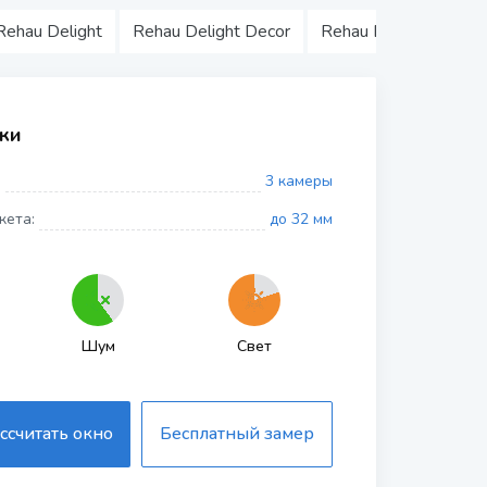
Rehau Delight
Rehau Delight Decor
Rehau Brilliant
Reh
ки
:
3 камеры
кета:
до 32 мм
Шум
Свет
ссчитать окно
Бесплатный замер