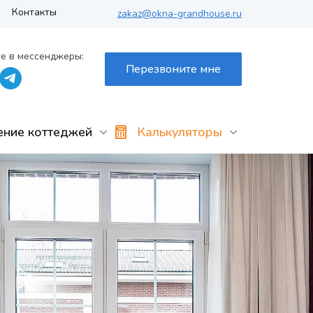
Контакты
zakaz@okna-grandhouse.ru
е в мессенджеры:
Перезвоните мне
ение коттеджей
Калькуляторы