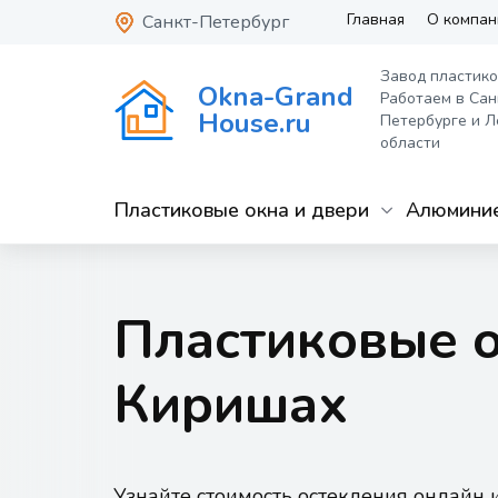
Главная
О компан
Санкт-Петербург
Завод пластико
Okna-Grand
Работаем в Сан
House.ru
Петербурге и Л
области
Пластиковые окна и двери
Алюминие
Пластиковые о
Киришах
Узнайте стоимость остекления онлайн 