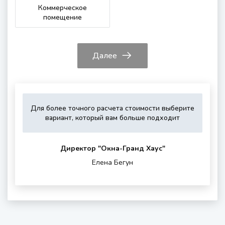
Коммерческое
помещение
Далее
Для более точного расчета стоимости выберите
Укажите,
Выберите,
Это
Укажите
вариант, который вам больше подходит
пожалуйста,
пожалуйста,
зависит
контактные
тип
дополнитель
от
данные
остекления
опции
вашего
для
Директор "Oкна-Гранд Хаус"
(если
района
обратной
Елена Бегун
нужны)
проживания
связи
и
шумности
за
окном