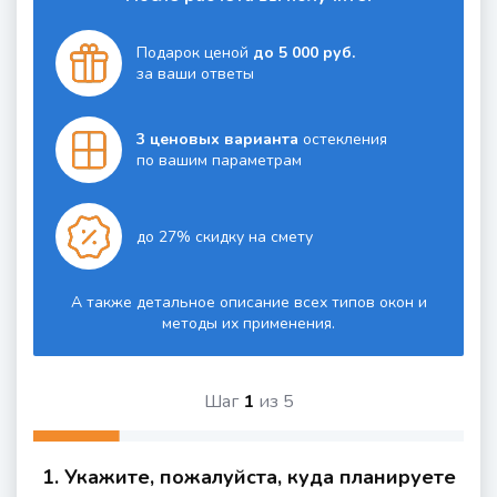
Подарок ценой
до 5 000 руб.
за ваши ответы
3 ценовых варианта
остекления
по вашим параметрам
до 27% скидку на смету
А также детальное описание всех типов окон и
методы их применения.
Шаг
1
из
5
1. Укажите, пожалуйста, куда планируете