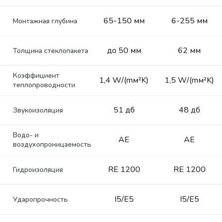
65-150 мм
6-255 мм
Монтажная глубина
до 50 мм
62 мм
Толщина стеклопакета
Коэффициент
1,4 W/(mм²K)
1,5 W/(mм²K)
теплопроводности
51 дб
48 дб
Звукоизоляция
Водо- и
AE
AE
воздухопроницаемость
RE 1200
RE 1200
Гидроизоляция
I5/E5
I5/E5
Ударопрочность