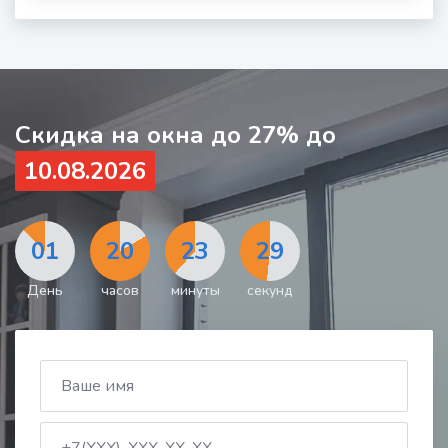
за
окном
Скидка на окна до 27% до
10.08.2026
01
20
23
27
День
часов
минуты
секунд