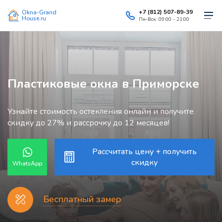
+7 (812) 507-89-39
Okna-Grand
House.ru
Пн-Вск: 09:00 - 21:00
Пластиковые окна в Приморске
Узнайте стоимость остекления онлайн и получите
скидку до 27% и рассрочку до 12 месяцев!
Рассчитать цену + получить
скидку
WhatsApp
Бесплатный замер