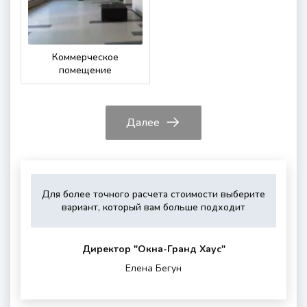
Коммерческое
помещение
Далее
Для более точного расчета стоимости выберите
Укажите,
Выберите,
Это
Укажите
вариант, который вам больше подходит
пожалуйста,
пожалуйста,
зависит
контактные
тип
дополнитель
от
данные
остекления
опции
вашего
для
Директор "Oкна-Гранд Хаус"
(если
района
обратной
Елена Бегун
нужны)
проживания
связи
и
шумности