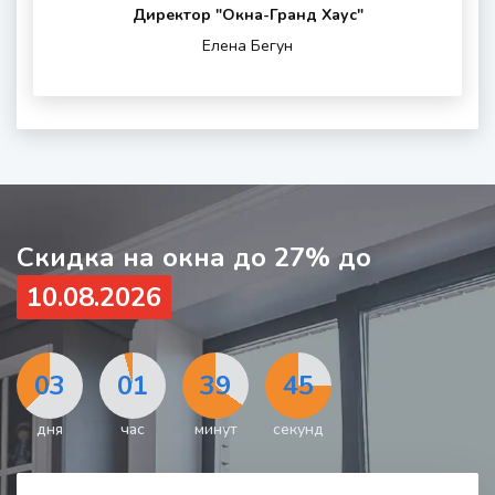
остекления
опции
вашего
для
Директор "Oкна-Гранд Хаус"
(если
района
обратной
Елена Бегун
нужны)
проживания
связи
и
шумности
за
окном
Скидка на окна до 27% до
10.08.2026
03
01
39
43
дня
час
минут
секунды