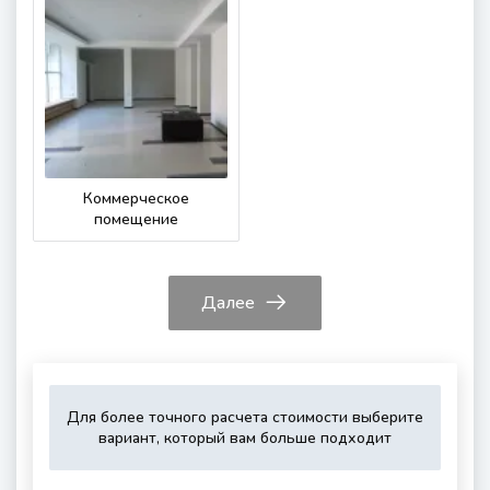
Коммерческое
помещение
Далее
Для более точного расчета стоимости выберите
Укажите,
Выберите,
Это
Укажите
вариант, который вам больше подходит
пожалуйста,
пожалуйста,
зависит
контактные
тип
дополнитель
от
данные