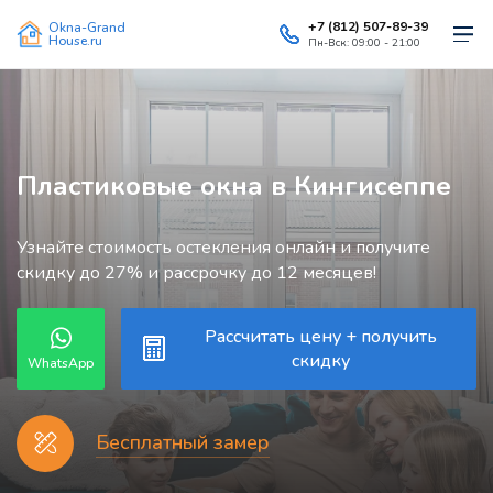
+7 (812) 507-89-39
Okna-Grand
House.ru
Пн-Вск: 09:00 - 21:00
Пластиковые окна в Кингисеппе
Узнайте стоимость остекления онлайн и получите
скидку до 27% и рассрочку до 12 месяцев!
Рассчитать цену + получить
скидку
WhatsApp
Бесплатный замер