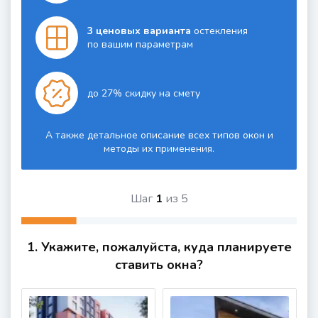
3 ценовых варианта
остекления
по вашим параметрам
до 27% скидку на смету
А также детальное описание всех типов окон и
методы их применения.
Шаг
1
из
5
1. Укажите, пожалуйста, куда планируете
ставить окна?