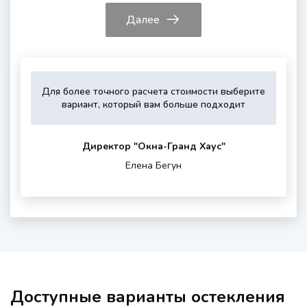
Далее
Для более точного расчета стоимости выберите
Укажите,
Выберите,
Это
Укажите
вариант, который вам больше подходит
пожалуйста,
пожалуйста,
зависит
контактные
тип
дополнитель
от
данные
остекления
опции
вашего
для
Директор "Oкна-Гранд Хаус"
(если
района
обратной
Елена Бегун
нужны)
проживания
связи
и
шумности
за
окном
Доступные варианты остекления