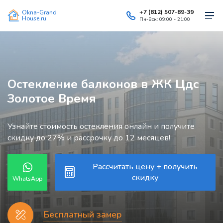
+7 (812) 507-89-39
Okna-Grand
House.ru
Пн-Вск: 09:00 - 21:00
Остекление балконов в ЖК Цдс
Золотое Время
Узнайте стоимость остекления онлайн и получите
скидку до 27% и рассрочку до 12 месяцев!
Рассчитать цену + получить
скидку
WhatsApp
Бесплатный замер