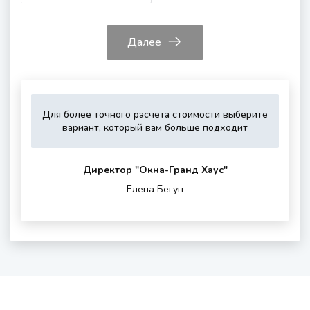
Далее
Для более точного расчета стоимости выберите
Укажите,
Выберите,
Это
Укажите
вариант, который вам больше подходит
пожалуйста,
пожалуйста,
зависит
контактные
тип
дополнитель
от
данные
остекления
опции
вашего
для
Директор "Oкна-Гранд Хаус"
(если
района
обратной
Елена Бегун
нужны)
проживания
связи
и
шумности
за
окном