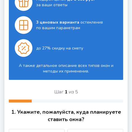
за ваши ответы
3 ценовых варианта
остекления
по вашим параметрам
до 27% скидку на смету
А также детальное описание всех типов окон и
методы их применения.
Шаг
1
из
5
1. Укажите, пожалуйста, куда планируете
ставить окна?