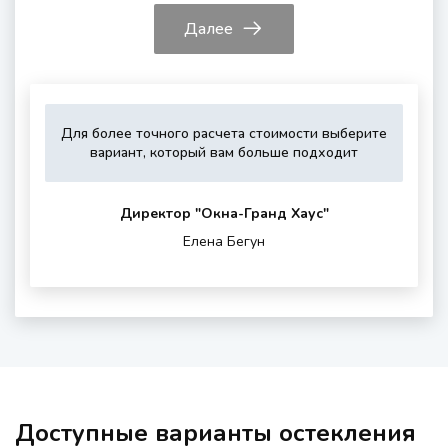
Далее
Для более точного расчета стоимости выберите
Укажите,
Выберите,
Это
Укажите
вариант, который вам больше подходит
пожалуйста,
пожалуйста,
зависит
контактные
тип
дополнитель
от
данные
остекления
опции
вашего
для
Директор "Oкна-Гранд Хаус"
(если
района
обратной
Елена Бегун
нужны)
проживания
связи
и
шумности
за
окном
Доступные варианты остекления