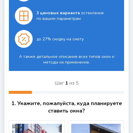
3 ценовых варианта
остекления
по вашим параметрам
до 27% скидку на смету
А также детальное описание всех типов окон и
методы их применения.
Шаг
1
из
5
1. Укажите, пожалуйста, куда планируете
ставить окна?