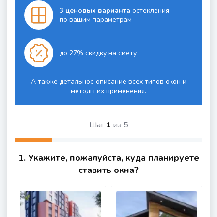
3 ценовых варианта
остекления
по вашим параметрам
до 27% скидку на смету
А также детальное описание всех типов окон и
методы их применения.
Шаг
1
из
5
1. Укажите, пожалуйста, куда планируете
ставить окна?