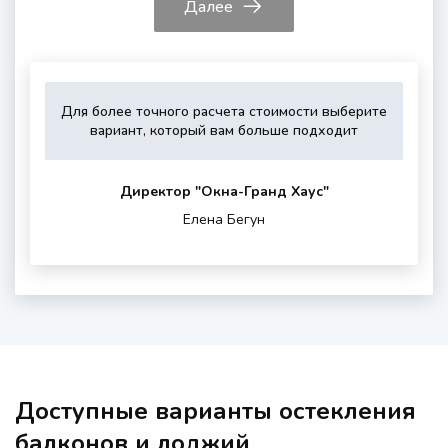
Далее
Для более точного расчета стоимости выберите
Укажите,
Выберите,
Это
Укажите
вариант, который вам больше подходит
пожалуйста,
пожалуйста,
зависит
контактные
тип
дополнитель
от
данные
остекления
опции
вашего
для
Директор "Oкна-Гранд Хаус"
(если
района
обратной
Елена Бегун
нужны)
проживания
связи
и
шумности
за
окном
Доступные варианты остекления
балконов и лоджий