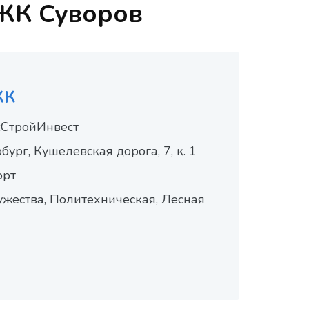
 ЖК Суворов
ЖК
сСтройИнвест
ург, Кушелевская дорога, 7, к. 1
рт
ества, Политехническая, Лесная