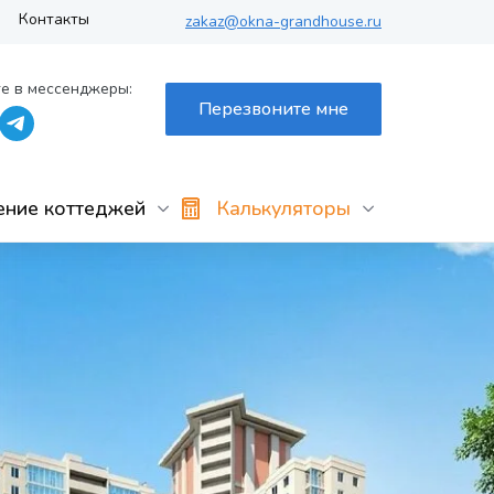
Контакты
zakaz@okna-grandhouse.ru
е в мессенджеры:
Перезвоните мне
ение коттеджей
Калькуляторы