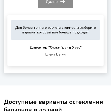
Далее
Для более точного расчета стоимости выберите
Укажите,
Выберите,
Это
Укажите
вариант, который вам больше подходит
пожалуйста,
пожалуйста,
зависит
контактные
тип
дополнитель
от
данные
остекления
опции
вашего
для
Директор "Oкна-Гранд Хаус"
(если
района
обратной
Елена Бегун
нужны)
проживания
связи
и
шумности
за
окном
Доступные варианты остекления
балконов и лоджий