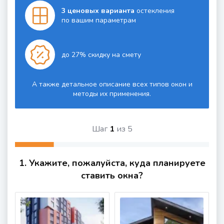
3 ценовых варианта
остекления
по вашим параметрам
до 27% скидку на смету
А также детальное описание всех типов окон и
методы их применения.
Шаг
1
из
5
1. Укажите, пожалуйста, куда планируете
ставить окна?