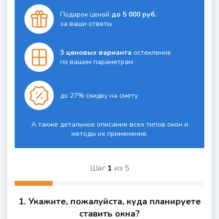
Подарок ценой
до 5 000 руб.
за ваши ответы
3 ценовых варианта
остекления
по вашим параметрам
до 27% скидку на смету
А также детальное описание всех типов окон и
методы их применения.
Шаг
1
из
5
1. Укажите, пожалуйста, куда планируете
ставить окна?