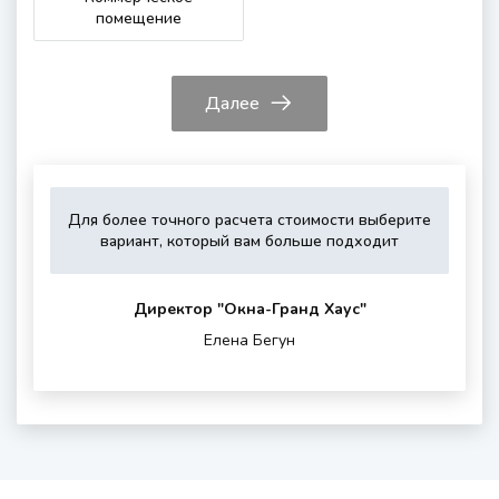
помещение
Далее
Для более точного расчета стоимости выберите
Укажите,
Выберите,
Это
Укажите
вариант, который вам больше подходит
пожалуйста,
пожалуйста,
зависит
контактные
тип
дополнитель
от
данные
остекления
опции
вашего
для
Директор "Oкна-Гранд Хаус"
(если
района
обратной
Елена Бегун
нужны)
проживания
связи
и
шумности
за
окном