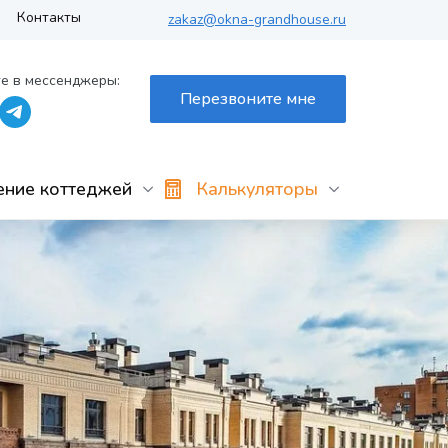
Контакты
zakaz@okna-grandhouse.ru
е в мессенджеры:
Перезвоните мне
ение коттеджей
Калькуляторы