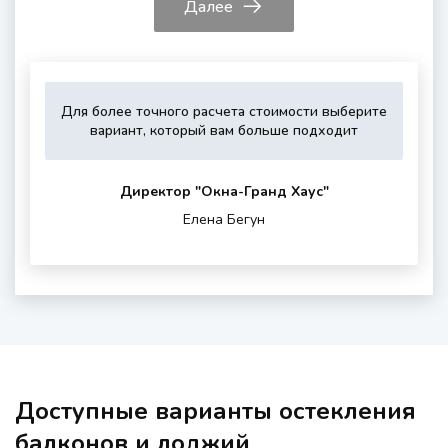
Далее
Для более точного расчета стоимости выберите
Укажите,
Выберите,
Это
Укажите
вариант, который вам больше подходит
пожалуйста,
пожалуйста,
зависит
контактные
тип
дополнитель
от
данные
остекления
опции
вашего
для
Директор "Oкна-Гранд Хаус"
(если
района
обратной
Елена Бегун
нужны)
проживания
связи
и
шумности
за
окном
Доступные варианты остекления
балконов и лоджий