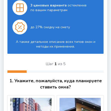
3 ценовых варианта
остекления
по вашим параметрам
до 27% скидку на смету
А также детальное описание всех типов окон и
методы их применения.
Шаг
1
из
5
1. Укажите, пожалуйста, куда планируете
ставить окна?