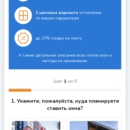
3 ценовых варианта
остекления
по вашим параметрам
до 27% скидку на смету
А также детальное описание всех типов окон и
методы их применения.
Шаг
1
из
5
1. Укажите, пожалуйста, куда планируете
ставить окна?