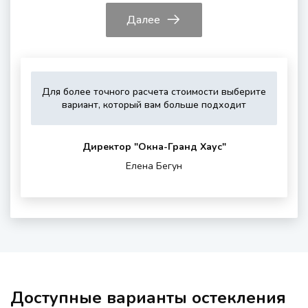
Далее
Для более точного расчета стоимости выберите
Укажите,
Выберите,
Это
Укажите
вариант, который вам больше подходит
пожалуйста,
пожалуйста,
зависит
контактные
тип
дополнитель
от
данные
остекления
опции
вашего
для
Директор "Oкна-Гранд Хаус"
(если
района
обратной
Елена Бегун
нужны)
проживания
связи
и
шумности
за
окном
Доступные варианты остекления