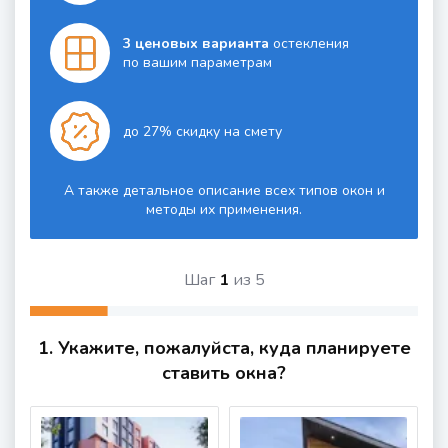
3 ценовых варианта
остекления
по вашим параметрам
до 27% скидку на смету
А также детальное описание всех типов окон и
методы их применения.
Шаг
1
из
5
1. Укажите, пожалуйста, куда планируете
ставить окна?