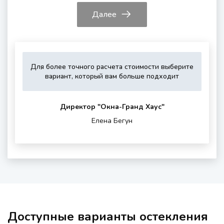
Далее
Для более точного расчета стоимости выберите
Укажите,
Выберите,
Это
Укажите
вариант, который вам больше подходит
пожалуйста,
пожалуйста,
зависит
контактные
тип
дополнитель
от
данные
остекления
опции
вашего
для
Директор "Oкна-Гранд Хаус"
(если
района
обратной
Елена Бегун
нужны)
проживания
связи
и
шумности
за
окном
Доступные варианты остекления