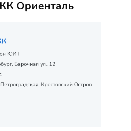
 ЖК Ориенталь
ЖК
рн ЮИТ
ург, Барочная ул., 12
с
 Петроградская, Крестовский Остров