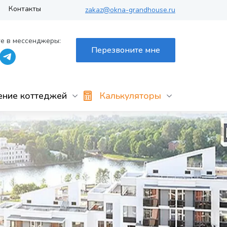
Контакты
zakaz@okna-grandhouse.ru
е в мессенджеры:
Перезвоните мне
ение коттеджей
Калькуляторы