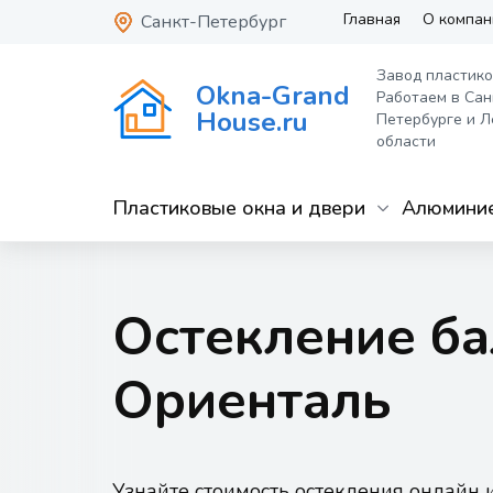
Главная
О компан
Санкт-Петербург
Завод пластико
Okna-Grand
Работаем в Сан
House.ru
Петербурге и Л
области
Пластиковые окна и двери
Алюминие
Остекление б
Ориенталь
Узнайте стоимость остекления онлайн 