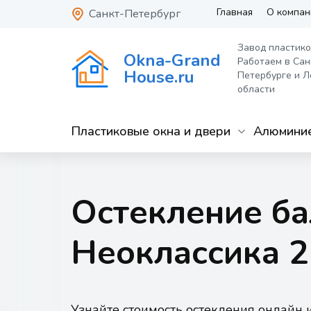
Главная
О компан
Санкт-Петербург
Завод пластико
Okna-Grand
Работаем в Сан
House.ru
Петербурге и Л
области
Пластиковые окна и двери
Алюминие
Остекление б
Неоклассика 2
Узнайте стоимость остекления онлайн 