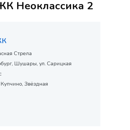
 ЖК Неоклассика 2
ЖК
сная Стрела
бург, Шушары, ул. Сарицкая
с
 Купчино, Звёздная