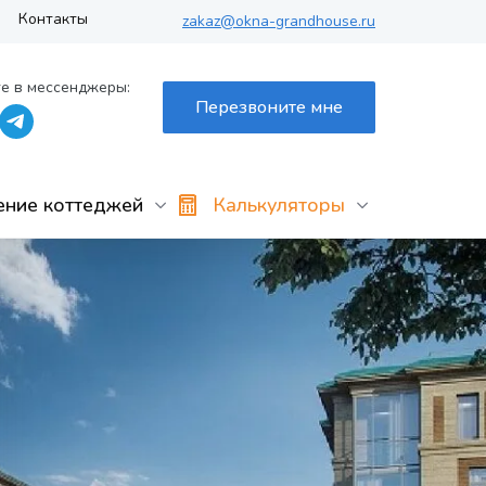
Контакты
zakaz@okna-grandhouse.ru
е в мессенджеры:
Перезвоните мне
ение коттеджей
Калькуляторы