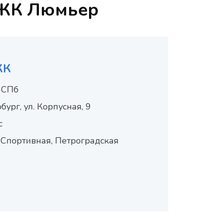
 ЖК Люмьер
ЖК
-СПб
ург, ул. Корпусная, 9
с
 Спортивная, Петроградская