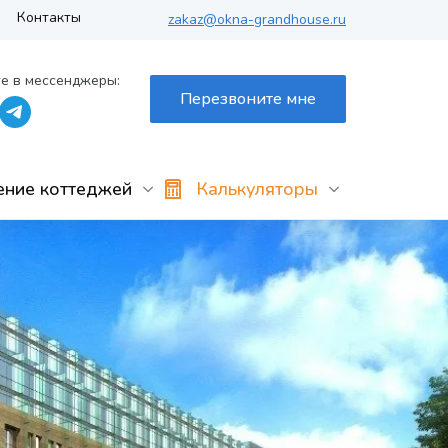
Контакты
zakaz@okna-grandhouse.ru
е в мессенджеры:
Перезвоните мне
ение коттеджей
Калькуляторы