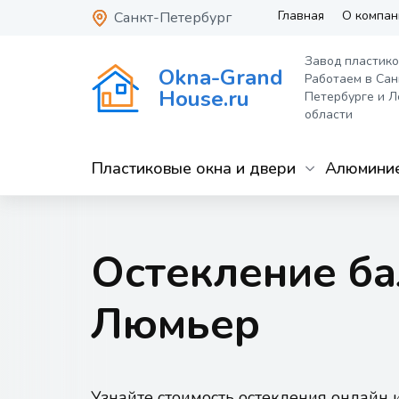
Главная
О компан
Санкт-Петербург
Завод пластико
Okna-Grand
Работаем в Сан
House.ru
Петербурге и Л
области
Пластиковые окна и двери
Алюминие
Остекление б
Люмьер
Узнайте стоимость остекления онлайн 