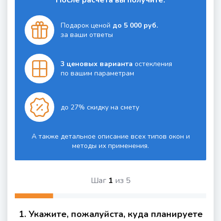
Подарок ценой
до 5 000 руб.
за ваши ответы
3 ценовых варианта
остекления
по вашим параметрам
до 27% скидку на смету
А также детальное описание всех типов окон и
методы их применения.
Шаг
1
из
5
1. Укажите, пожалуйста, куда планируете