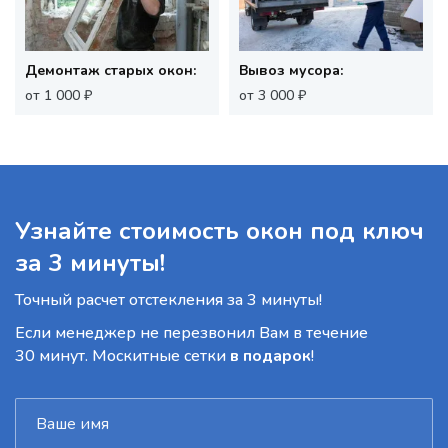
Демонтаж старых окон:
Вывоз мусора:
от 1 000 ₽
от 3 000 ₽
Узнайте стоимость окон под ключ
за 3 минуты!
Точный расчет отстекления за 3 минуты!
Если менеджер не перезвонил Вам в течение
30 минут. Москитные сетки
в подарок
!