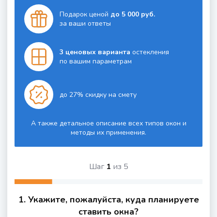
Подарок ценой
до 5 000 руб.
за ваши ответы
3 ценовых варианта
остекления
по вашим параметрам
до 27% скидку на смету
А также детальное описание всех типов окон и
методы их применения.
Шаг
1
из
5
1. Укажите, пожалуйста, куда планируете
ставить окна?