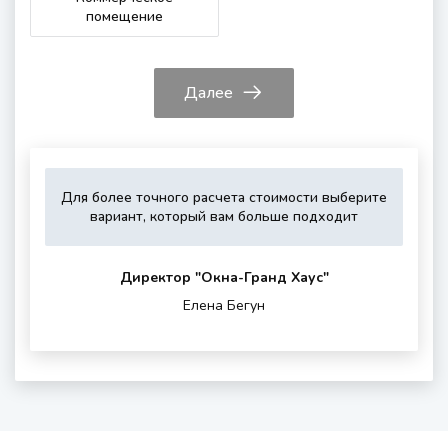
помещение
Далее
Для более точного расчета стоимости выберите
Укажите,
Выберите,
Это
Укажите
вариант, который вам больше подходит
пожалуйста,
пожалуйста,
зависит
контактные
тип
дополнитель
от
данные
остекления
опции
вашего
для
Директор "Oкна-Гранд Хаус"
(если
района
обратной
Елена Бегун
нужны)
проживания
связи
и
шумности
за
окном