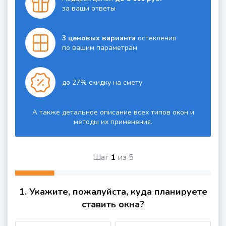
за ваши ответы
3 ценовых варианта
остекления
по вашим параметрам
до 27% скидку на смету
А также детальное описание всех типов окон и
методы их применения.
Шаг
1
из
5
1. Укажите, пожалуйста, куда планируете
ставить окна?