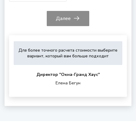
Далее
Для более точного расчета стоимости выберите
Укажите,
Выберите,
Это
Укажите
вариант, который вам больше подходит
пожалуйста,
пожалуйста,
зависит
контактные
тип
дополнитель
от
данные
остекления
опции
вашего
для
Директор "Oкна-Гранд Хаус"
(если
района
обратной
Елена Бегун
нужны)
проживания
связи
и
шумности
за
окном