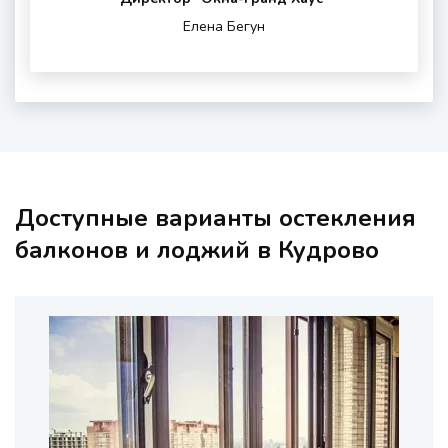
(если
района
обратной
Елена Бегун
нужны)
проживания
связи
и
шумности
за
окном
Доступные варианты остекления
балконов и лоджий в Кудрово