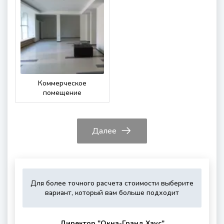
Коммерческое
помещение
Далее
Для более точного расчета стоимости выберите
Укажите,
Выберите,
Это
Укажите
вариант, который вам больше подходит
пожалуйста,
пожалуйста,
зависит
контактные
тип
дополнитель
от
данные
остекления
опции
вашего
для
Директор "Oкна-Гранд Хаус"